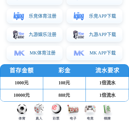
2026-06-12 03:01
36 次阅读
首页
/
体育快讯
北京时间4月19日凌晨，WTT澳门冠军赛男单1/4决赛
上演焦点对决，中国选手王楚钦以3比1战胜德国名将
奥恰洛夫，成功晋级四强。赛后技术统计显示，王楚
钦本场比赛发球直接得分率高达17.3%，创下个人本
赛季新高。这一数据背后，他的招牌逆旋转发球成为
战术体系中的绝对核心，不仅直接贡献分数，更在关
键分上频频打乱对手节奏，成为决定比赛走向的关键
因素。