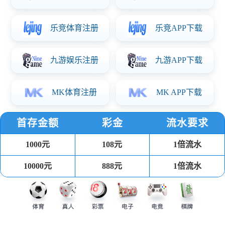
2026-06-09 03:00
32 次阅读
首页
/
体育快讯
中超联赛战火重燃，南通支云的保级形势却已亮起刺
眼的红灯。这支上赛季惊险留级的球队，本赛季至今
表现持续低迷，更令人忧心的是，球队在换帅后不仅
未能迎来转机，反而陷入了一个令人窒息的怪圈——
两任主帅带队场均得分竟均不足1分。这种“换帅魔咒”
正将南通支云一步步推向降级深渊，保级前景堪忧。