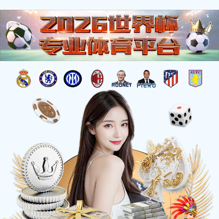
注册入口
全天更新 ·
华体会平台
赛
事实时同步
无论您身在何处，
华体会平台APP
为您带来高速、
高清、稳定的观赛体验。
下载客户端
网页端访问