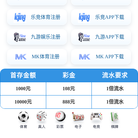
安全流程层级
访问身份控制
采用IP定位、设备识别与权限隔离，为华体会平台平台
用户建立第一道防线。