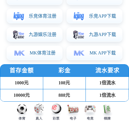
2026-06-03 03:00
68 次阅读
首页
/
体育快讯
近日，挪威前锋埃尔林·哈兰德在接受媒体采访时，对
即将到来的世界杯预选赛发表了乐观展望。这位效力
于曼城的超级射手直言，他坚信挪威国家队具备足够
实力，不仅能够晋级世界杯正赛，更能在决赛圈中历
史性地闯入淘汰赛阶段。这一言论迅速引发了北欧足
坛的广泛关注，也让人们对这支近年来人才涌现的球
队寄予更多期待。