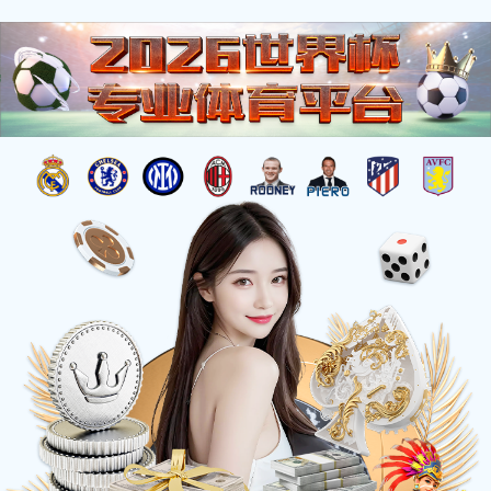
注册入口
全天更新 ·
华体会平台
赛
事实时同步
无论您身在何处，
华体会平台APP
为您带来高速、
高清、稳定的观赛体验。
下载客户端
网页端访问