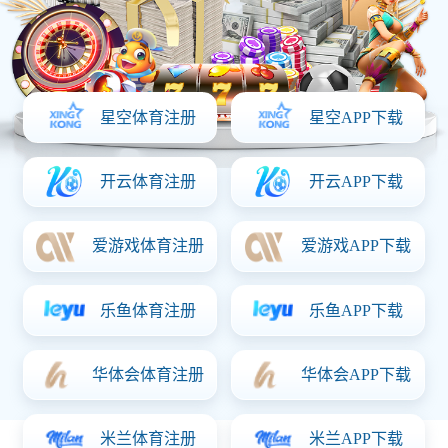
哈兰德：挪威有能力进世界杯淘汰
赛